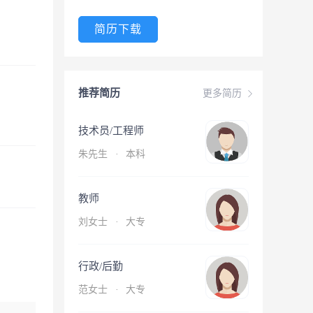
简历下载
推荐简历
更多简历
技术员/工程师
朱先生
·
本科
教师
刘女士
·
大专
行政/后勤
范女士
·
大专