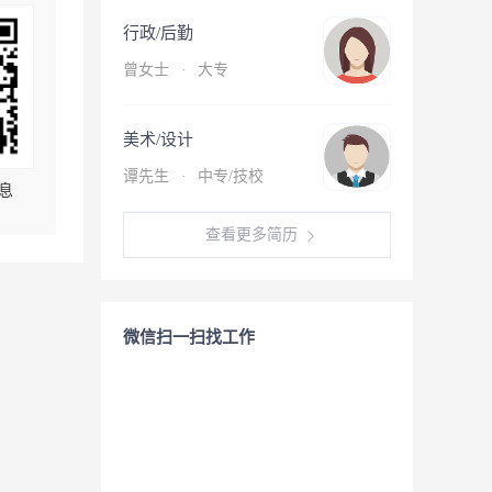
行政/后勤
曾女士
·
大专
美术/设计
谭先生
·
中专/技校
息
查看更多简历
微信扫一扫找工作