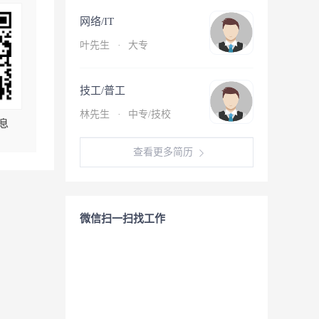
网络/IT
叶先生
·
大专
技工/普工
林先生
·
中专/技校
息
查看更多简历
微信扫一扫找工作