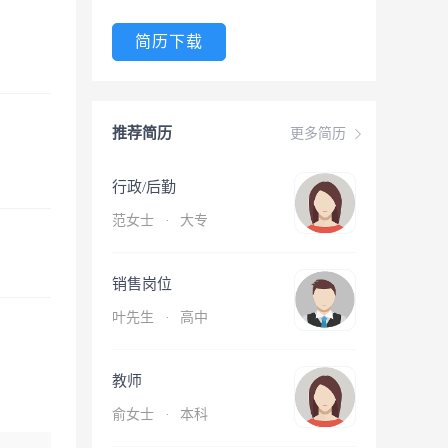
简历下载
推荐简历
更多简历
行政/后勤
范女士
·
大专
销售岗位
叶先生
·
高中
教师
俞女士
·
本科